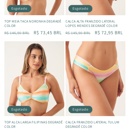
Esgotado
Esgotado
TOP MEIA TAÇA NORONHA DEGRADÊ
CALÇA ALTA FRANZIDO LATERAL
COLOR
LOPES MENDES DEGRADÊ COLOR
Preço
Preço
R$ 73,45 BRL
Preço
Preço
R$ 72,95 BRL
R$ 146,90 BRL
R$ 145,90 BRL
normal
promocional
normal
promocional
Esgotado
Esgotado
TOP ALCA LARGA FILIPINAS DEGRADÊ
CALÇA FRANZIDO LATERAL TULUM
COLOR
DEGRADÊ COLOR