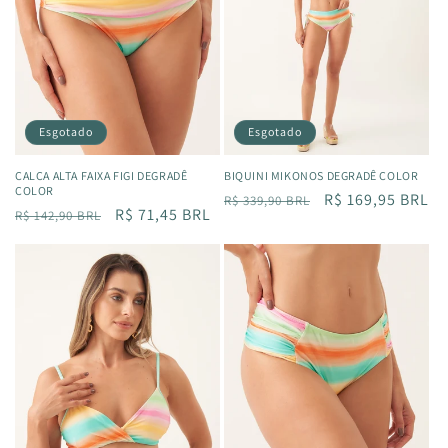
Esgotado
Esgotado
CALÇA ALTA FAIXA FIGI DEGRADÊ
BIQUINI MIKONOS DEGRADÊ COLOR
COLOR
Preço
Preço
R$ 169,95 BRL
R$ 339,90 BRL
Preço
Preço
R$ 71,45 BRL
R$ 142,90 BRL
normal
promocional
normal
promocional