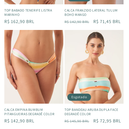
TOP BABADO TENERIFE LISTRA
CALÇA FRANZIDO LATERAL TULUM
MARINHO
BOHO MANGO
Preço
R$ 162,90 BRL
Preço
Preço
R$ 71,45 BRL
R$ 142,90 BRL
normal
normal
promocional
Esgotado
CALÇA EMPINA BUMBUM
TOP BANDEAU ARUBA DUPLA FACE
PITANGUEIRAS DEGRADÊ COLOR
DEGRADÊ COLOR
Preço
R$ 142,90 BRL
Preço
Preço
R$ 72,95 BRL
R$ 145,90 BRL
normal
normal
promocional