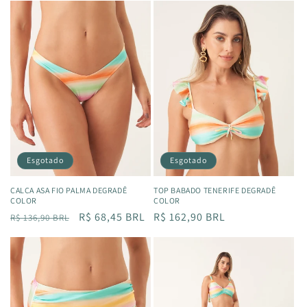
Esgotado
Esgotado
CALÇA ASA FIO PALMA DEGRADÊ
TOP BABADO TENERIFE DEGRADÊ
COLOR
COLOR
Preço
Preço
R$ 68,45 BRL
Preço
R$ 162,90 BRL
R$ 136,90 BRL
normal
promocional
normal