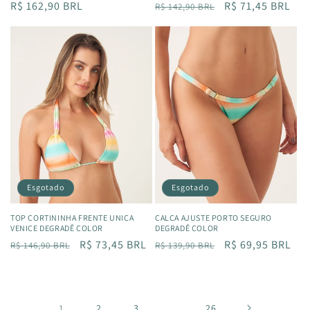
Preço
R$ 162,90 BRL
Preço
Preço
R$ 71,45 BRL
R$ 142,90 BRL
normal
normal
promocional
Esgotado
Esgotado
TOP CORTININHA FRENTE UNICA
CALÇA AJUSTE PORTO SEGURO
VENICE DEGRADÊ COLOR
DEGRADÊ COLOR
Preço
Preço
R$ 73,45 BRL
Preço
Preço
R$ 69,95 BRL
R$ 146,90 BRL
R$ 139,90 BRL
normal
promocional
normal
promocional
1
2
3
…
26