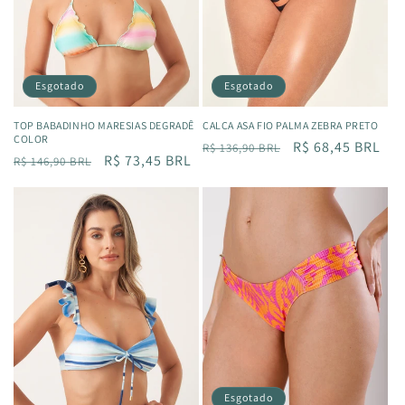
:
Esgotado
Esgotado
TOP BABADINHO MARESIAS DEGRADÊ
CALÇA ASA FIO PALMA ZEBRA PRETO
COLOR
Preço
Preço
R$ 68,45 BRL
R$ 136,90 BRL
Preço
Preço
R$ 73,45 BRL
R$ 146,90 BRL
normal
promocional
normal
promocional
Esgotado