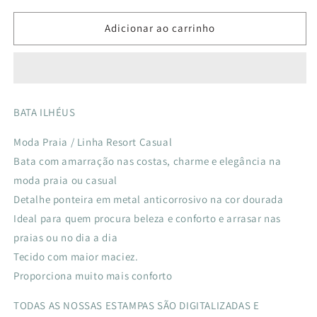
quantidade
quantidade
de
de
Adicionar ao carrinho
BATA
BATA
ILHÉUS
ILHÉUS
AZULO
AZULO
ZEBRA
ZEBRA
OFF
OFF
BATA ILHÉUS
Moda Praia / Linha Resort Casual
Bata com amarração nas costas, charme e elegância na
moda praia ou casual
Detalhe ponteira em metal anticorrosivo na cor dourada
Ideal para quem procura beleza e conforto e arrasar nas
praias ou no dia a dia
Tecido com maior maciez.
Proporciona muito mais conforto
TODAS AS NOSSAS ESTAMPAS SÃO DIGITALIZADAS E