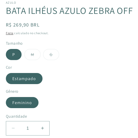
AZULO
BATA ILHÉUS AZULO ZEBRA OFF
Preço
R$ 269,90 BRL
normal
Frete
calculado no checkout.
Tamanho
Variante
Variante
P
M
G
esgotada
esgotada
ou
ou
indisponível
indisponível
Cor
Estampado
Gênero
Feminino
Quantidade
Diminuir
Aumentar
a
a