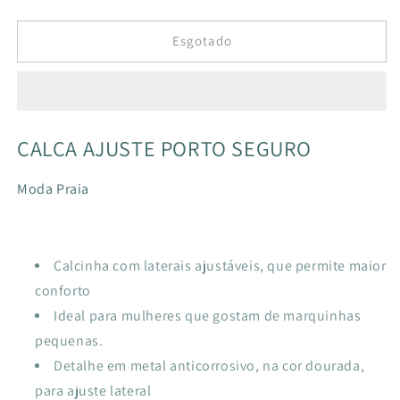
a
a
quantidade
quantidade
de
de
Esgotado
CALÇA
CALÇA
AJUSTE
AJUSTE
PORTO
PORTO
SEGURO
SEGURO
BOHO
BOHO
CALÇA AJUSTE PORTO SEGURO
MANGO
MANGO
Moda Praia
Calcinha com laterais ajustáveis, que permite maior
conforto
Ideal para mulheres que gostam de marquinhas
pequenas.
Detalhe em metal anticorrosivo, na cor dourada,
para ajuste lateral