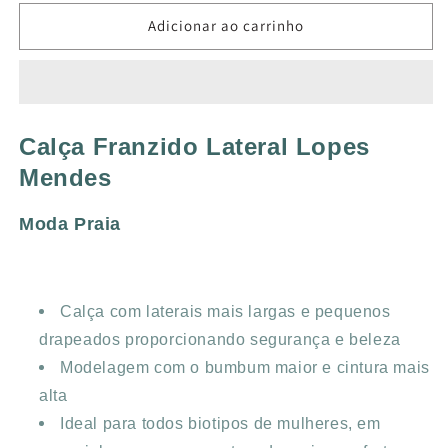
quantidade
quantidade
de
de
Adicionar ao carrinho
CALÇA
CALÇA
ALTA
ALTA
LOPES
LOPES
MENDES
MENDES
FRAIS
FRAIS
Calça Franzido Lateral Lopes
Mendes
Moda Praia
Calça com laterais mais largas e pequenos
drapeados proporcionando segurança e beleza
Modelagem com o bumbum maior e cintura mais
alta
Ideal para todos biotipos de mulheres, em