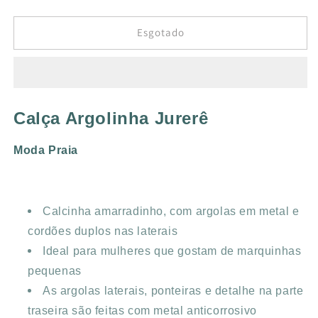
a
a
quantidade
quantidade
de
de
Esgotado
CALÇA
CALÇA
ARGOLINHA
ARGOLINHA
JURERÊ
JURERÊ
LISTRA
LISTRA
MARINHO
MARINHO
Calça Argolinha Jurerê
Moda Praia
Calcinha amarradinho, com argolas em metal e
cordões duplos nas laterais
Ideal para mulheres que gostam de marquinhas
pequenas
As argolas laterais, ponteiras e detalhe na parte
traseira são feitas com metal anticorrosivo