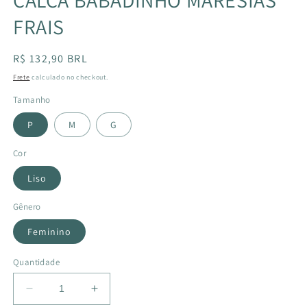
FRAIS
Preço
R$ 132,90 BRL
normal
Frete
calculado no checkout.
Tamanho
P
M
G
Cor
Liso
Gênero
Feminino
Quantidade
Diminuir
Aumentar