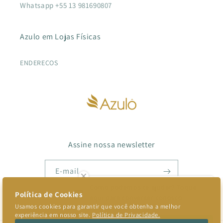
Whatsapp +55 13 981690807
Azulo em Lojas Físicas
ENDEREÇOS
Assine nossa newsletter
E-mail
Como podemos te ajudar? Toque
aqui para conversar conosco.
Facebook
Instagram
TikTok
Pinterest