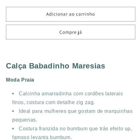
a
a
quantidade
quantidade
de
de
Adicionar ao carrinho
CALÇA
CALÇA
BABADINHO
BABADINHO
Compre já
MARESIAS
MARESIAS
FRAIS
FRAIS
Calça Babadinho Maresias
Moda Praia
Calcinha amarradinha com cordões laterais
finos, costura com detalhe zig zag.
Ideal para mulheres que gostam de marquinhas
pequenas.
Costura franzida no bumbum que trás efeito up,
famoso levanta bumbum.