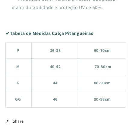
maior durabilidade e proteção UV de 50%.
✔Tabela de Medidas Calça Pitangueiras
P
36-38
60-70cm
M
40-42
70-80cm
G
44
80-90cm
GG
46
90-98cm
Share