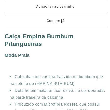
quantidade
quantidade
de
de
Adicionar ao carrinho
CALÇA
CALÇA
EMPINA
EMPINA
Compre já
BUMBUM
BUMBUM
PITANGUEIRAS
PITANGUEIRAS
MELON
MELON
Calça Empina Bumbum
Pitangueiras
Moda Praia
Calcinha com costura franzida no bumbum que
trás efeito up (EMPINA BUM BUM)
Detalhe em metal anticorrosivo, na cor dourada,
na parte traseira da calcinha
Produzido com Microfibra Rosset, que possui