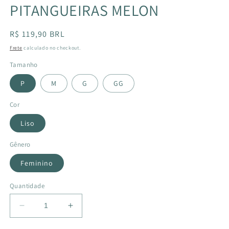
PITANGUEIRAS MELON
Preço
R$ 119,90 BRL
normal
Frete
calculado no checkout.
Tamanho
P
M
G
GG
Cor
Liso
Gênero
Feminino
Quantidade
Diminuir
Aumentar
a
a