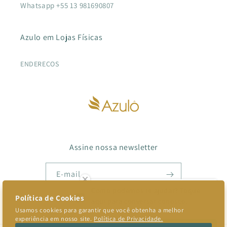
Whatsapp +55 13 981690807
Azulo em Lojas Físicas
ENDEREÇOS
Assine nossa newsletter
E-mail
Como podemos te ajudar? Toque
aqui para conversar conosco.
Facebook
Instagram
TikTok
Pinterest