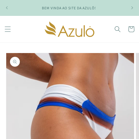
Pular
NAS C
para o
BEM VINDA AO SITE DA AZULÔ!
conteúdo
Carrinh
Pular para
as
informações
do produto