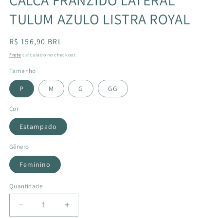
TULUM AZULO LISTRA ROYAL
Preço
R$ 156,90 BRL
normal
Frete
calculado no checkout.
Tamanho
P
M
G
GG
Cor
Estampado
Gênero
Feminino
Quantidade
Diminuir
Aumentar