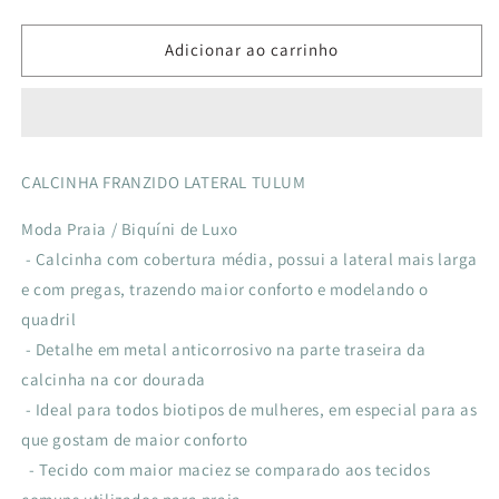
a
a
quantidade
quantidade
de
de
Adicionar ao carrinho
CALÇA
CALÇA
FRANZIDO
FRANZIDO
LATERAL
LATERAL
TULUM
TULUM
AZULO
AZULO
CALCINHA FRANZIDO LATERAL TULUM
LISTRA
LISTRA
ROYAL
ROYAL
Moda Praia / Biquíni de Luxo
- Calcinha com cobertura média, possui a lateral mais larga
e com pregas, trazendo maior conforto e modelando o
quadril
- Detalhe em metal anticorrosivo na parte traseira da
calcinha na cor dourada
- Ideal para todos biotipos de mulheres, em especial para as
que gostam de maior conforto
- Tecido com maior maciez se comparado aos tecidos