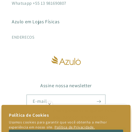
Whatsapp +55 13 981690807
Azulo em Lojas Físicas
ENDEREÇOS
Assine nossa newsletter
E-mail
Como podemos te ajudar? Toque
aqui para conversar conosco.
Facebook
Instagram
TikTok
Pinterest