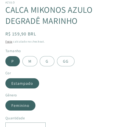
AZULO
CALÇA MIKONOS AZULO
DEGRADÊ MARINHO
Preço
R$ 159,90 BRL
normal
Frete
calculado no checkout.
Tamanho
P
M
G
GG
Cor
Estampado
Gênero
Feminino
Quantidade