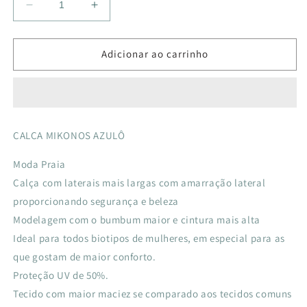
Diminuir
Aumentar
a
a
quantidade
quantidade
de
de
Adicionar ao carrinho
CALÇA
CALÇA
MIKONOS
MIKONOS
AZULO
AZULO
DEGRADÊ
DEGRADÊ
MARINHO
MARINHO
CALÇA MIKONOS AZULÔ
Moda Praia
Calça com laterais mais largas com amarração lateral
proporcionando segurança e beleza
Modelagem com o bumbum maior e cintura mais alta
Ideal para todos biotipos de mulheres, em especial para as
que gostam de maior conforto.
Proteção UV de 50%.
Tecido com maior maciez se comparado aos tecidos comuns