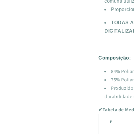
comuns utili
Proporcio
TODAS A
DIGITALIZA
Composição:
84% Poliam
75% Poliam
Produzido 
durabilidade 
✔Tabela de Medi
P