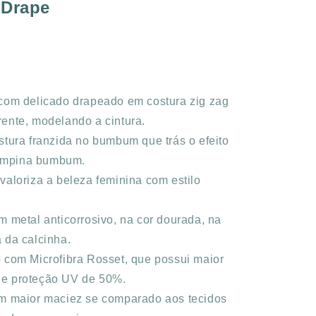
 Drape
com delicado drapeado em costura zig zag
frente, modelando a cintura.
stura franzida no bumbum que trás o efeito
empina bumbum.
valoriza a beleza feminina com estilo
m metal anticorrosivo, na cor dourada, na
a da calcinha.
 com Microfibra Rosset, que possui maior
 e proteção UV de 50%.
m maior maciez se comparado aos tecidos