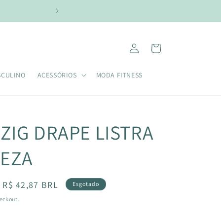
NAS COMPRAS ACIMA DE R$299,00 USE O CUPOM:
Fazer
Carrinho
login
SCULINO
ACESSÓRIOS
MODA FITNESS
ZIG DRAPE LISTRA
EZA
Preço
R$ 42,87 BRL
Esgotado
promocional
eckout.