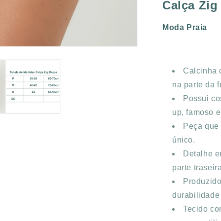
Calça Zig
Moda Praia
Calcinha 
na parte da 
Possui co
up, famoso 
Peça que 
único.
Detalhe e
parte traseir
Produzido
durabilidade
Tecido co