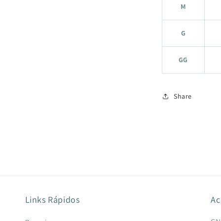
M
G
GG
Share
Links Rápidos
Ac