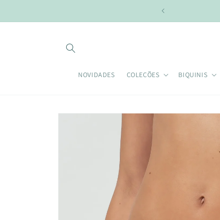
Pular
para o
conteúdo
NOVIDADES
COLEÇÕES
BIQUINIS
Pular para
as
informações
do produto