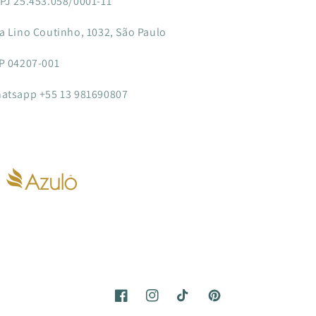
PJ 25.453.058/0001-11
a Lino Coutinho, 1032, São Paulo
P 04207-001
atsapp +55 13 981690807
Facebook
Instagram
TikTok
Pinterest