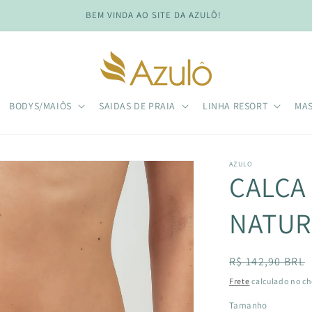
BEM VINDA AO SITE DA AZULÔ!
BODYS/MAIÔS
SAIDAS DE PRAIA
LINHA RESORT
MA
AZULO
CALCA 
NATUR
Preço
R$ 142,90 BRL
normal
Frete
calculado no ch
Tamanho