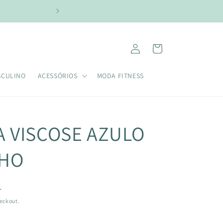
NAS COMPRAS ACIMA DE R$299,00 USE O CUPOM:
Fazer
Carrinho
login
SCULINO
ACESSÓRIOS
MODA FITNESS
A VISCOSE AZULO
HO
L
eckout.