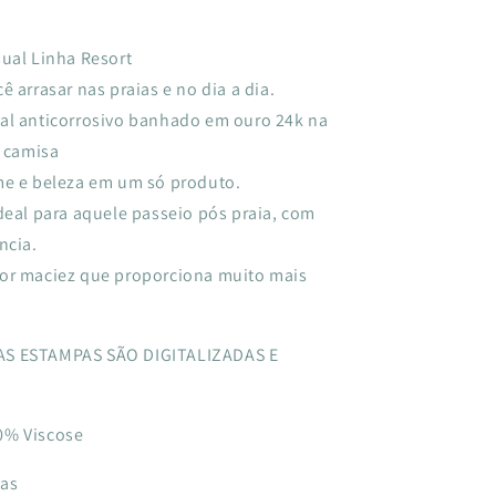
sual Linha Resort
ê arrasar nas praias e no dia a dia.
al anticorrosivo banhado em ouro 24k na
a camisa
me e beleza em um só produto.
deal para aquele passeio pós praia, com
ncia.
or maciez que proporciona muito mais
S ESTAMPAS SÃO DIGITALIZADAS E
0% Viscose
das