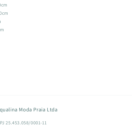
70cm
80cm
m
cm
qualina Moda Praia Ltda
PJ 25.453.058/0001-11