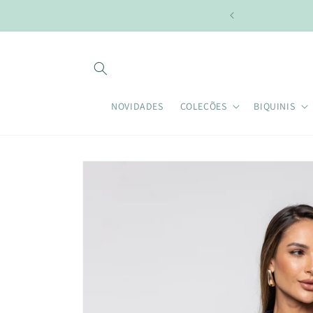
Pular
para o
conteúdo
NOVIDADES
COLEÇÕES
BIQUINIS
Pular para
as
informações
do produto