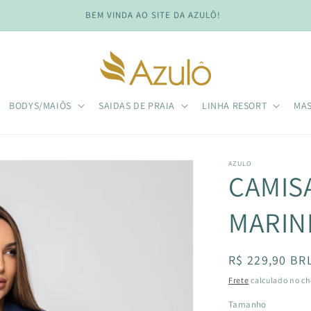
BEM VINDA AO SITE DA AZULÔ!
BODYS/MAIÔS
SAIDAS DE PRAIA
LINHA RESORT
MA
AZULO
CAMIS
MARIN
Preço
R$ 229,90 BR
normal
Frete
calculado no ch
Tamanho