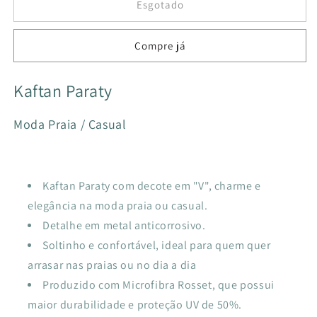
de
de
Esgotado
KAFTAN
KAFTAN
PARATY
PARATY
Compre já
FRAIS
FRAIS
Kaftan Paraty
Moda Praia / Casual
Kaftan Paraty com decote em "V", charme e
elegância na moda praia ou casual.
Detalhe em metal anticorrosivo.
Soltinho e confortável, ideal para quem quer
arrasar nas praias ou no dia a dia
Produzido com Microfibra Rosset, que possui
maior durabilidade e proteção UV de 50%.