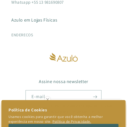
Whatsapp +55 13 981690807
Azulo em Lojas Físicas
ENDEREÇOS
Assine nossa newsletter
E-mail
Como podemos te ajudar? Toque
aqui para conversar conosco.
Facebook
Instagram
TikTok
Pinterest