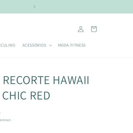
NAS COMPRAS ACIMA DE R$299,00 USE O CUPOM:
Fazer
Carrinho
login
SCULINO
ACESSÓRIOS
MODA FITNESS
 RECORTE HAWAII
 CHIC RED
L
eckout.