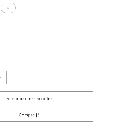
G
Aumentar
a
quantidade
de
Adicionar ao carrinho
SHORT
RECORTE
Compre já
HAWAII
AZULO
CHIC