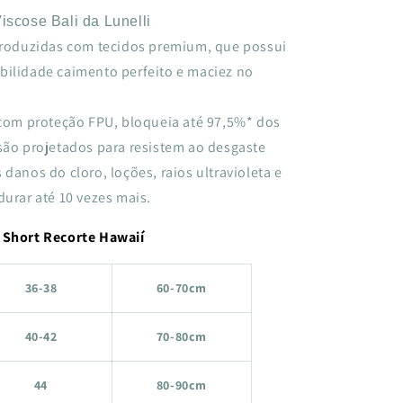
scose Bali da Lunelli
roduzidas com tecidos premium, que possui
bilidade caimento perfeito e maciez no
com proteção FPU, bloqueia até 97,5%* dos
 são projetados para resistem ao desgaste
 danos do cloro, loções, raios ultravioleta e
durar até 10 vezes mais.
 Short Recorte Hawaií
36-38
60-70cm
40-42
70-80cm
44
80-90cm