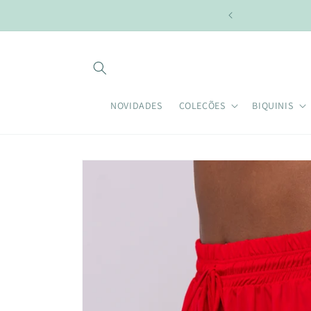
Pular
para o
conteúdo
NOVIDADES
COLEÇÕES
BIQUINIS
Pular para
as
informações
do produto