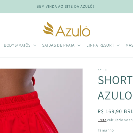
BEM VINDA AO SITE DA AZULÔ!
BODYS/MAIÔS
SAIDAS DE PRAIA
LINHA RESORT
MA
AZULO
SHORT
AZULO
Preço
R$ 169,90 BR
normal
Frete
calculado no ch
Tamanho