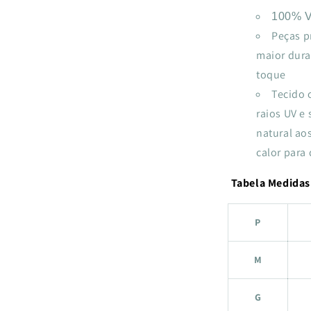
100% Vi
Peças p
maior dura
toque
Tecido 
raios UV e
natural aos
calor para 
Tabela Medidas
P
M
G