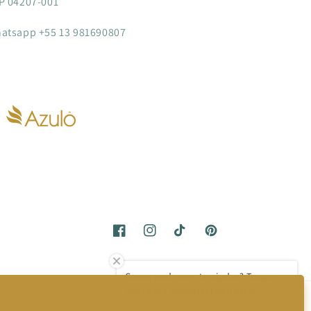
P 04207-001
atsapp +55 13 981690807
Facebook
Instagram
TikTok
Pinterest
Como podemos te ajudar? Toque
aqui para conversar conosco.