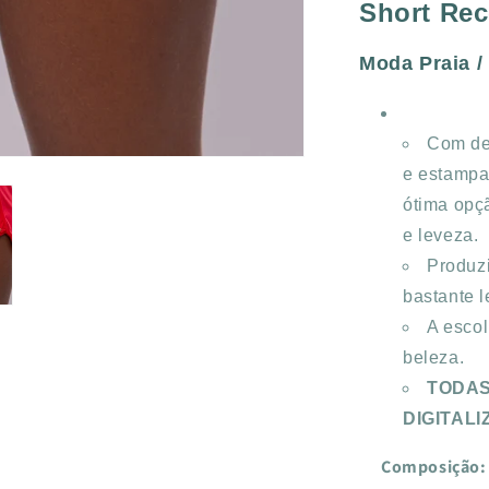
Short Rec
RED
Moda Praia /
Com des
e estampa
ótima opç
e leveza.
Produzi
bastante l
A escol
beleza.
TODAS
DIGITAL
Composição: