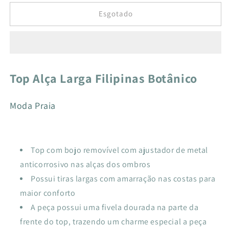
quantidade
quantidade
de
de
Esgotado
TOP
TOP
ALÇA
ALÇA
LARGA
LARGA
FILIPINAS
FILIPINAS
BOTÂNICO
BOTÂNICO
Top Alça Larga Filipinas Botânico
Moda Praia
Top com bojo removível com ajustador de metal
anticorrosivo nas alças dos ombros
Possui tiras largas com amarração nas costas para
maior conforto
A peça possui uma fivela dourada na parte da
frente do top, trazendo um charme especial a peça