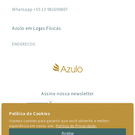
Whatsapp +55 13 981690807
Azulo em Lojas Físicas
ENDEREÇOS
Assine nossa newsletter
E-mail
Como podemos te ajudar? Toque
aqui para conversar conosco.
Facebook
Instagram
TikTok
Pinterest
Converse conosco