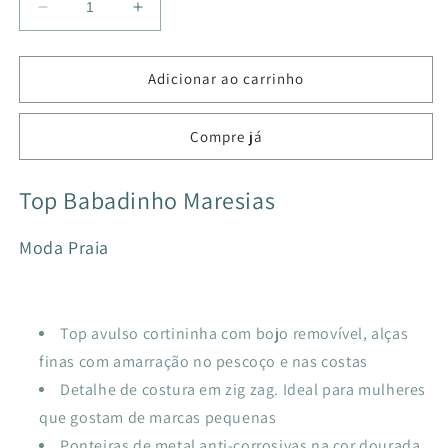
Diminuir
Aumentar
a
a
quantidade
quantidade
de
de
Adicionar ao carrinho
TOP
TOP
BABADINHO
BABADINHO
Compre já
MARESIAS
MARESIAS
AZULO
AZULO
CHIC
CHIC
Top Babadinho Maresias
RED
RED
Moda Praia
Top avulso cortininha com bojo removível, alças
finas com amarração no pescoço e nas costas
Detalhe de costura em zig zag. Ideal para mulheres
que gostam de marcas pequenas
Ponteiras de metal anti-corrosivas na cor dourada,