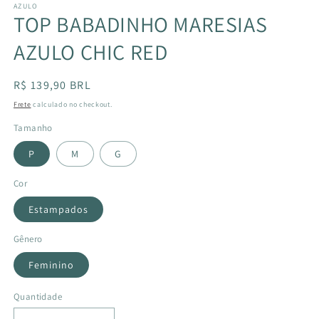
AZULO
TOP BABADINHO MARESIAS
AZULO CHIC RED
Preço
R$ 139,90 BRL
normal
Frete
calculado no checkout.
Tamanho
P
M
G
Cor
Estampados
Gênero
Feminino
Quantidade