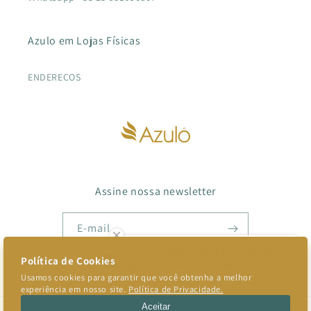
Azulo em Lojas Físicas
ENDEREÇOS
Assine nossa newsletter
E-mail
Como podemos te ajudar? Toque
aqui para conversar conosco.
Facebook
Instagram
TikTok
Pinterest
Converse conosco