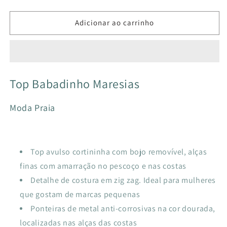
a
a
quantidade
quantidade
de
de
Adicionar ao carrinho
TOP
TOP
BABADINHO
BABADINHO
MARESIAS
MARESIAS
BLISS
BLISS
Top Babadinho Maresias
Moda Praia
Top avulso cortininha com bojo removível, alças
finas com amarração no pescoço e nas costas
Detalhe de costura em zig zag. Ideal para mulheres
que gostam de marcas pequenas
Ponteiras de metal anti-corrosivas na cor dourada,
localizadas nas alças das costas