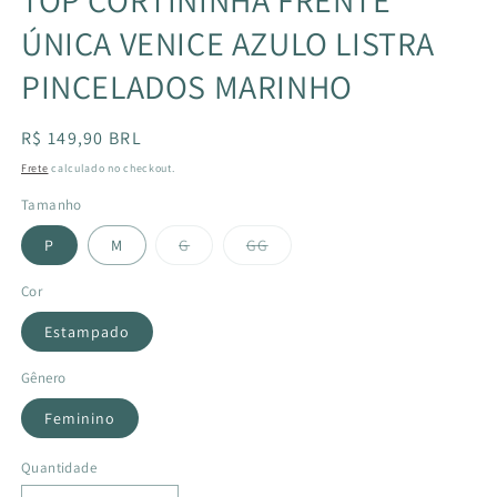
ÚNICA VENICE AZULO LISTRA
PINCELADOS MARINHO
Preço
R$ 149,90 BRL
normal
Frete
calculado no checkout.
Tamanho
Variante
Variante
P
M
G
GG
esgotada
esgotada
ou
ou
indisponível
indisponível
Cor
Estampado
Gênero
Feminino
Quantidade