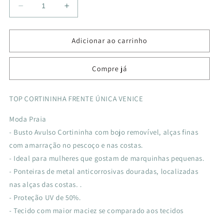
Diminuir
Aumentar
a
a
quantidade
quantidade
de
de
Adicionar ao carrinho
TOP
TOP
CORTININHA
CORTININHA
Compre já
FRENTE
FRENTE
ÚNICA
ÚNICA
VENICE
VENICE
TOP CORTININHA FRENTE ÚNICA VENICE
AZULO
AZULO
LISTRA
LISTRA
Moda Praia
PINCELADOS
PINCELADOS
- Busto Avulso Cortininha com bojo removível, alças finas
MARINHO
MARINHO
com amarração no pescoço e nas costas.
- Ideal para mulheres que gostam de marquinhas pequenas.
- Ponteiras de metal anticorrosivas douradas, localizadas
nas alças das costas. .
- Proteção UV de 50%.
- Tecido com maior maciez se comparado aos tecidos