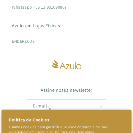
Whatsapp +55 13 981690807
Azulo em Lojas Físicas
ENDEREÇOS
Assine nossa newsletter
E-mail
Como podemos te ajudar? Toque
aqui para conversar conosco.
Facebook
Instagram
TikTok
Pinterest