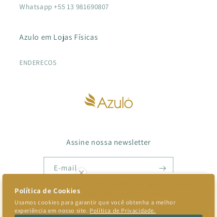
Whatsapp +55 13 981690807
Azulo em Lojas Físicas
ENDEREÇOS
Assine nossa newsletter
E-mail
Como podemos te ajudar? Toque
aqui para conversar conosco.
Facebook
Instagram
TikTok
Pinterest