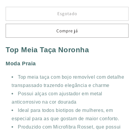
a
a
quantidade
quantidade
de
de
Esgotado
TOP
TOP
MEIA
MEIA
Compre já
TAÇA
TAÇA
NORONHA
NORONHA
FRAIS
FRAIS
Top Meia Taça Noronha
Moda Praia
Top meia taça com bojo removível com detalhe
transpassado trazendo elegância e charme
Possui alças com ajustador em metal
anticorrosivo na cor dourada
Ideal para todos biotipos de mulheres, em
especial para as que gostam de maior conforto.
Produzido com Microfibra Rosset, que possui