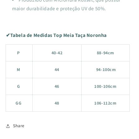
maior durabilidade e proteção UV de 50%.
✔Tabela de Medidas Top Meia Taça Noronha
P
40-42
88-94cm
M
44
94-100cm
G
46
100-106cm
GG
48
106-112cm
Share